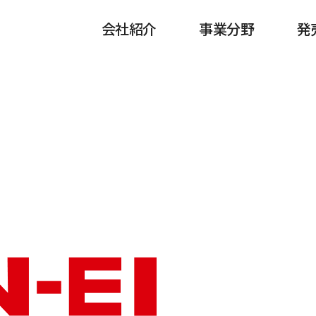
会社紹介
事業分野
発
合わせ
ン
アンテナレドーム
モバイル
沿革
企業情報
CI紹介
ネットワーク
基地局用のフィルター
交通アクセス
グローバルネット
半導体
製品