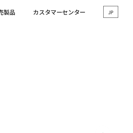
売製品
カスタマーセンター
JP
ワークス
サポート
人材派遣
IoT
モバイルアクセサリー